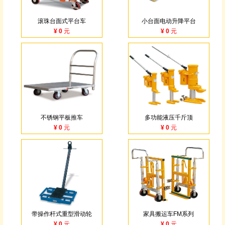
滚珠台面式平台车
小台面电动升降平台
¥ 0 元
¥ 0 元
不锈钢平板推车
多功能液压千斤顶
¥ 0 元
¥ 0 元
带操作杆式重型滑动轮
家具搬运车FM系列
¥ 0 元
¥ 0 元